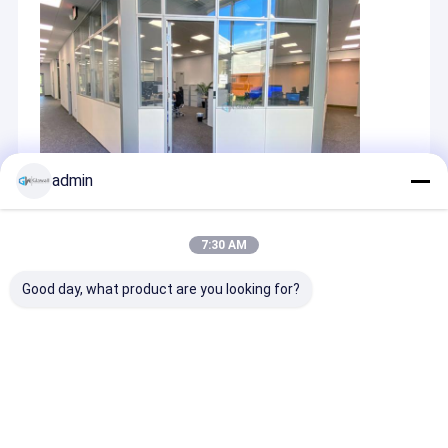
admin
Recommended Products
7:30 AM
Good day, what product are you looking for?
M Boyutlu Büyük Tek
Ses yalıtımı
Güçlü cam bö
kişilik Ofis Alanı
sökülebilir Katı
Alüminyum çe
Masa Destekle
bölme sistemi 18 mm
tahta kapılı s