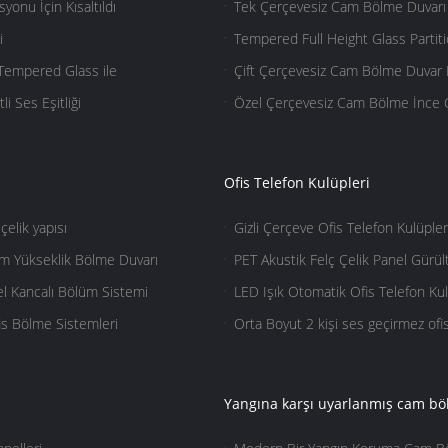
onu İçin Kısaltıldı
Tek Çerçevesiz Cam Bölme Duvarı 
i
Tempered Full Height Glass Parti
Tempered Glass ile
Çift Çerçevesiz Cam Bölme Duvar K
Kapısı
i Ses Eşitliği
Özel Çerçevesiz Cam Bölme İnce Ç
Ofis Telefon Kulüpleri
çelik yapısı
Gizli Çerçeve Ofis Telefon Kulüple
Sistemi
m Yükseklik Bölme Duvarı
PET Akustik Felç Çelik Panel Gürü
nel Kancalı Bölüm Sistemi
LED Işık Otomatik Ofis Telefon Kul
s Bölme Sistemleri
Orta Boyut 2 kişi ses geçirmez ofis 
Yangına karşı uyarlanmış cam b