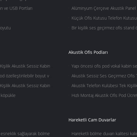
alan
rı ve USB Portları
Alüminyum Çerçeve Akustik Panel Çe
yüze toplantı
Küçük Ofis Kutusu Telefon Kutusu 
Alanı Toplantı Uyku taşınabilir ofi
Boyutu
Bir kişilik ses geçirmez ofis stand
podlar
Akustik Ofis Podları
Kişilik Akustik Sessiz Kabin
Yapı öncesi ofis pod vokal kabin 
telefon kabinleri
d özelleştirilebilir boyut ve
Akustik Sessiz Ses Geçirmez Ofis 
Stüdyosu Kabini Ofis Bölmesi Ses
Kişilik Akustik Sessiz Kabin
Akustik Telefon Kulübesi Tek Kişi
Bölmesi toptan
k köpükle
Hızlı Montaj Akustik Ofis Pod Ücre
Hareketli Cam Duvarlar
ı esneklik sağlayarak bölmek
Hareketli bölme duvarı kalitesi kal