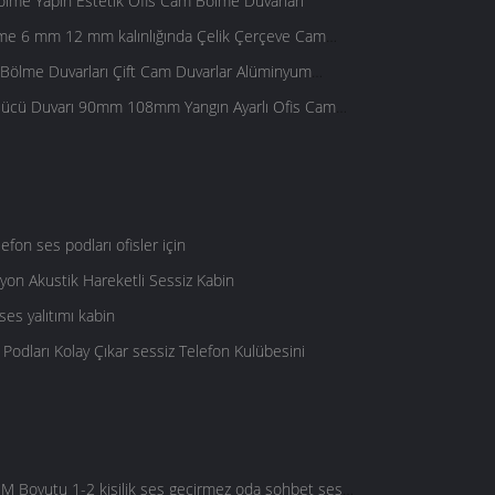
lme Yapın Estetik Ofis Cam Bölme Duvarları
ölme 6 mm 12 mm kalınlığında Çelik Çerçeve Cam
 Bölme Duvarları Çift Cam Duvarlar Alüminyum
lücü Duvarı 90mm 108mm Yangın Ayarlı Ofis Cam
lefon ses podları ofisler için
yon Akustik Hareketli Sessiz Kabin
ses yalıtımı kabin
 Podları Kolay Çıkar sessiz Telefon Kulübesini
 M Boyutu 1-2 kişilik ses geçirmez oda sohbet sessiz