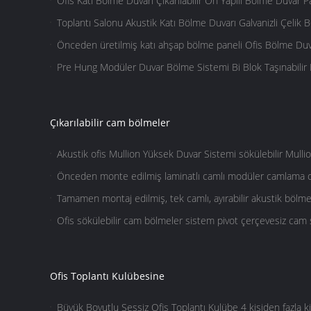
Ofis Katı Bölme Duvarı Çıkarılabilir Ön Yapılı Bölme Duvar Pa
Toplantı Salonu Akustik Katı Bölme Duvarı Galvanizli Çelik 
Önceden üretilmiş katı ahşap bölme paneli Ofis Bölme Du
Pre Hung Modüler Duvar Bölme Sistemi Bi Blok Taşınabilir
Çıkarılabilir cam bölmeler
Akustik ofis Mullion Yüksek Duvar Sistemi sökülebilir Mulli
paneli
Önceden monte edilmiş laminatlı camlı modüler camlama of
sistemi
Tamamen montaj edilmiş, tek camlı, ayırabilir akustik bölm
penceresi birimleri
Ofis sökülebilir cam bölmeler sistem pivot çerçevesiz cam 
Ofis Toplantı Kulübesine
Büyük Boyutlu Sessiz Ofis Toplantı Kulübe 4 kişiden fazla ki