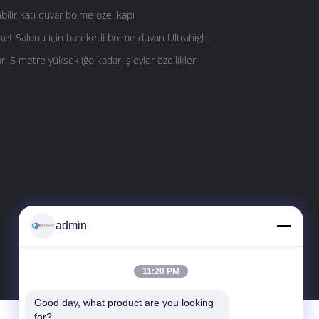
abilir katı duvar bölme özel kapı
et Salonu için hareketli bölme duvarı Ultrahigh
rı 5 metre yüksekliğe kadar işlevler özellikleri
admin
11:20 PM
Good day, what product are you looking 
for?