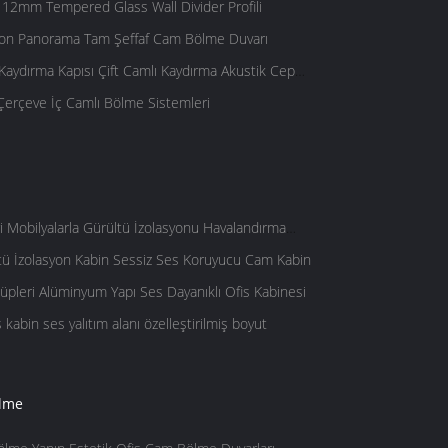
12mm Tempered Glass Wall Divider Profili
tion Panorama Tam Şeffaf Cam Bölme Duvarı
aydırma Kapısı Çift Camlı Kaydırma Akustik Cep
erçeve İç Camlı Bölme Sistemleri
ri Mobilyalarla Gürültü İzolasyonu Havalandırma
ltü İzolasyon Kabin Sessiz Ses Koruyucu Cam Kabin
üpleri Alüminyum Yapı Ses Dayanıklı Ofis Kabinesi
kabin ses yalıtım alanı özelleştirilmiş boyut
ölme