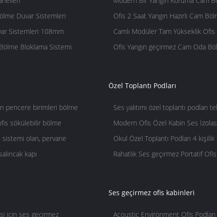
nelleri
Modern Bir Yangın Koruma Cam Bö
Bölme Duvar Sistemleri
Ofis 2 Saat Yangın Hazırlı Cam B
Bölme
var Sistemleri 108mm
Camlı Modüler Tam Yükseklik Ofis
Çerçeve
 Bölme Bloklama Sistemi
Ofis Yangın geçirmez Cam Oda Bö
Bölmeler
Özel Toplantı Podları
on pencere birimleri bölme
Ses yalıtımı özel toplantı podları te
is sökülebilir bölme
Modern Ofis Özel Kabin Ses İzolas
e sistemi olan, pervane
Okul Özel Toplantı Podları 4 kişilik 
salıncak kapı
Rahatlık Ses geçirmez Portatif Ofis
Ses geçirmez ofis kabinleri
şi için ses geçirmez
Acoustic Environment Ofis Podları