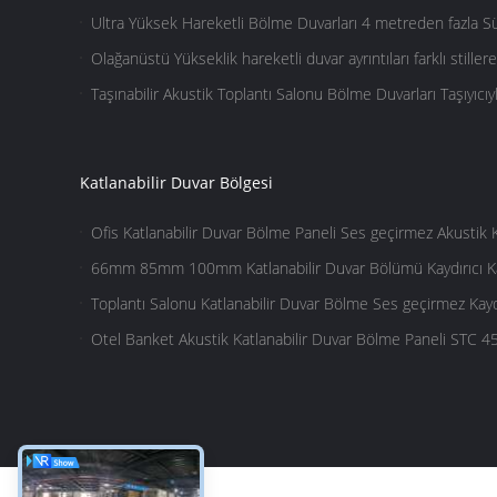
için mimari çözümler
Ultra Yüksek Hareketli Bölme Duvarları 4 metreden fazla
Hareketli Otomatik Dönüş Köşe
Olağanüstü Yükseklik hareketli duvar ayrıntıları farklı stille
için
Taşınabilir Akustik Toplantı Salonu Bölme Duvarları Taşıyıcıyl
Katlanabilir Duvar Bölgesi
Ofis Katlanabilir Duvar Bölme Paneli Ses geçirmez Akustik K
66mm 85mm 100mm Katlanabilir Duvar Bölümü Kaydırıcı Kat
Bölümleri
Toplantı Salonu Katlanabilir Duvar Bölme Ses geçirmez Kaydır
Sistemi 65mm
Otel Banket Akustik Katlanabilir Duvar Bölme Paneli STC 45
Kumaş