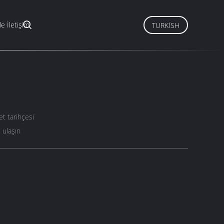
le İletişim
TURKISH
et tarihçesi
 ulaşın