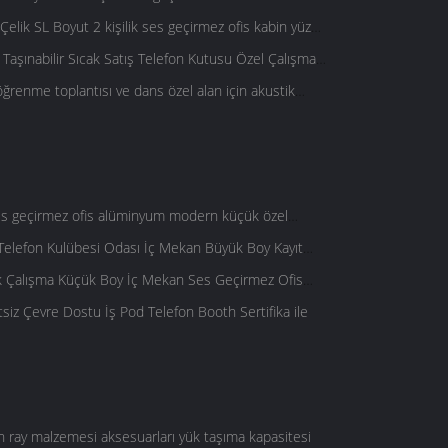
lik SL Boyut 2 kişilik ses geçirmez ofis kabin yüz
Taşınabilir Sıcak Satış Telefon Kutusu Özel Çalışma
s Kurulumu kolay
 öğrenme toplantısı ve dans özel alan için akustik
ses geçirmez ofis alüminyum modern küçük özel
Telefon Kulübesi Odası İç Mekan Büyük Boy Kayıt
 Geçirmez
lik Çalışma Küçük Boy İç Mekan Ses Geçirmez Ofis
tsiz Çevre Dostu İş Pod Telefon Booth Sertifika ile
ın ray malzemesi aksesuarları yük taşıma kapasitesi