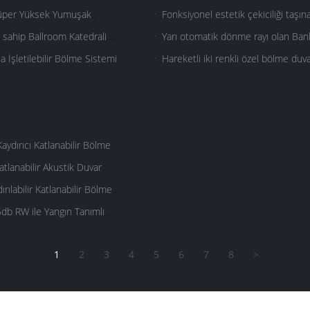
 Süper Yüksek Yumuşak
Fonksiyonel estetik çekiciliği taşın
re sahip Ballroom Katedrali
Yarı otomatik dönme rayı olan Bank
a İşletilebilir Bölme Sistemi
Hareketli iki renkli özel bölme duva
aydırıcı Katlanabilir Bölme
lanabilir Akustik Duvar
ılabilir Katlanabilir Bölme
db RW ile Yangın Tanımlı
1
2
3
4
5
6
7
8
>