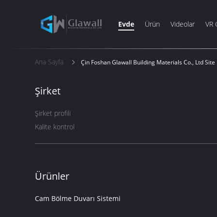
Evde
Ürün
Videolar
VR 
Ana Sayfa
Çin Foshan Glawall Building Materials Co., Ltd Site 
Şirket
Şirket profili
Kalite kontrol
Ürünler
Cam Bölme Duvarı Sistemi