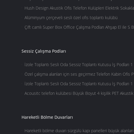
Hush Design Akustik Ofis Telefon Kulüpleri Elektrik Sokakla
Alüminyum çerçeveli sesli özel ofis toplantı kulübü
Çift camlı Super Box Office Çalışma Podları Ahşap El ile S 
Sessiz Çalışma Podları
İzole Toplantı Sesli Oda Sessiz Toplantı Kutusu İş Podları 1 
Telefon Ofis Booth
Özel çalışma alanları için ses geçirmez Telefon Kabin Ofis Po
kalınlaştırılmış cam
İzole Toplantı Sesli Oda Sessiz Toplantı Kutusu İş Podları 1 
Telefon Ofis Booth
Acousitc telefon kulübesi Büyük Boyut 4 kişilik PET Akusti
Hareketli Bölme Duvarları
Hareketli bölme duvarı sürgülü kapı panelleri büyük alanlar