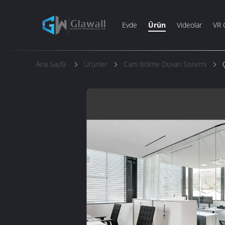
Evde
Ürün
Videolar
VR 
Ana Sayfa
Ürünler
Cam Bölme Duvarı Sistemi