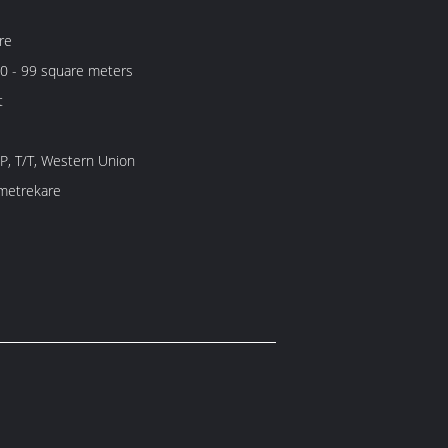
re
0 - 99 square meters
t
/P, T/T, Western Union
metrekare