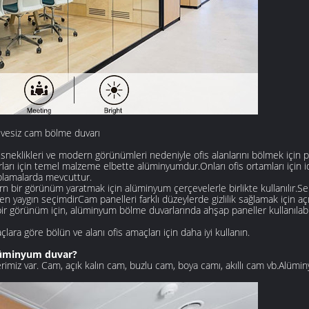
çevesiz cam bölme duvarı
, esneklikleri ve modern görünümleri nedeniyle ofis alanlarını bölmek için 
ı için temel malzeme elbette alüminyumdur.Onları ofis ortamları için id
aplamalarda mevcuttur.
n bir görünüm yaratmak için alüminyum çerçevelerle birlikte kullanılır.Sert
 en yaygın seçimdirCam panelleri farklı düzeylerde gizlilik sağlamak için açı
ir görünüm için, alüminyum bölme duvarlarında ahşap paneller kullanılabili
açlara göre bölün ve alanı ofis amaçları için daha iyi kullanın.
Alüminyum duvar?
rlerimiz var. Cam, açık kalın cam, buzlu cam, boya camı, akıllı cam vb.Alümi