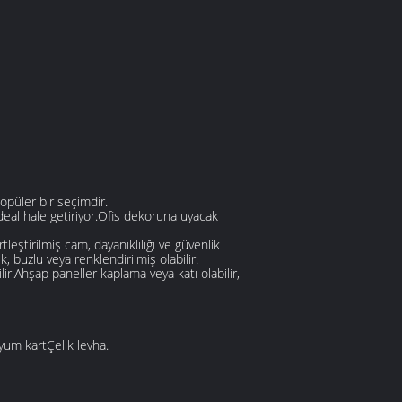
popüler bir seçimdir.
eal hale getiriyor.Ofis dekoruna uyacak
leştirilmiş cam, dayanıklılığı ve güvenlik
k, buzlu veya renklendirilmiş olabilir.
r.Ahşap paneller kaplama veya katı olabilir,
nyum kartÇelik levha.