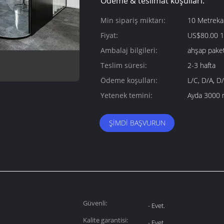
Ödeme & teslimat koşulları:
Min sipariş miktarı:
10 Metreka
Fiyat:
US$80.00 1
Ambalaj bilgileri:
ahşap pake
Teslim süresi:
2-3 hafta
Ödeme koşulları:
L/C, D/A, D
Yetenek temini:
Ayda 3000 
ŞIMDI BAŞVURUN
Güvenli:
- Evet.
Kalite garantisi:
- Evet.