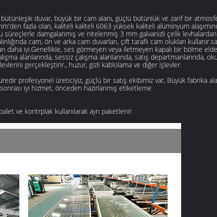
ütünleşik duvar, büyük bir cam alanı, güçlü bütünlük ve zarif bir atmosfer
'den fazla olan, kaliteli kaliteli 6063 yüksek kaliteli alüminyum alaşımınd
klu süreçlerle damgalanmış ve nitelenmiş 3 mm galvanizli çelik levhalardan 
ğında cam, ön ve arka cam duvarları, çift taraflı cam olukları kullanır.s
 daha iyi.Genellikle, ses görmeyen veya iletmeyen kapalı bir bölme elde etm
alışma alanlarında, sessiz çalışma alanlarında, satış departmanlarında, ok
levlerini gerçekleştirir., huzur, gizli kablolama ve diğer işlevler.
süredir profesyonel üreticiyiz, güçlü bir satış ekibimiz var, Büyük fabrika a
ş sonrası iyi hizmet, önceden hazırlanmış etiketleme
alet ve kontrplak kullanılarak ayrı paketlenir.