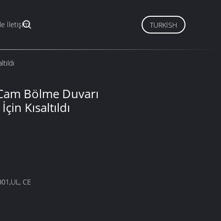
le İletişim
TURKISH
tıldı
z Cam Bölme Duvarı
çin Kısaltıldı
001,UL, CE