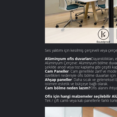
Ses yalıtımı için kesilmiş çerçeveli veya çer
Alüminyum ofis duvarları
Dayanıklılıkları
Alüminyum Çerçeve: Alüminyum bölme duvarlar
şekilde anod veya toz kaplama gibi çeşitli k
Cam Paneller
: Cam genellikle zarif ve moder
özellikleri nedeniyle ofis bölme duvarları için
Ahşap paneller
: Daha sıcak ve geleneksel b
istenen estetik ve bütçeye bağlı olarak.
Cam bölme neden lazım?
Ofis alanını ihtiy
Ofis için hangi malzemeler seçilebilir 
Tek / çift camlı veya katı panellerle farklı tü