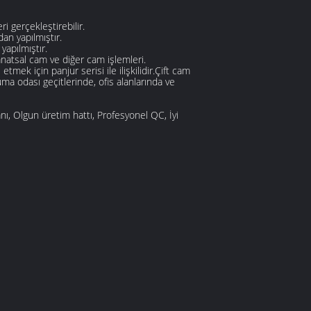
i gerçekleştirebilir.
an yapılmıştır.
yapılmıştır.
anatsal cam ve diğer cam işlemleri.
ek için panjur serisi ile ilişkilidir.Çift cam
uma odası geçitlerinde, ofis alanlarında ve
lanı, Olgun üretim hattı, Profesyonel QC, İyi