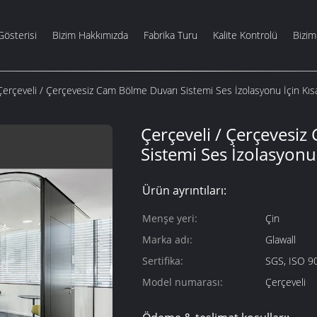
Gösterisi
Bizim Hakkımızda
Fabrika Turu
Kalite Kontrolü
Bizim
Çerçeveli / Çerçevesiz Cam Bölme Duvarı Sistemi Ses İzolasyonu İçin Kısal
Çerçeveli / Çerçevesi
Sistemi Ses İzolasyonu İ
Ürün ayrıntıları:
Menşe yeri:
Çin
Marka adı:
Glawall
Sertifika:
SGS, ISO 9
Model numarası:
Çerçeveli