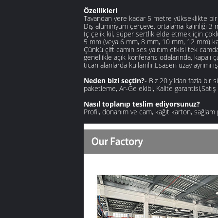
Özellikleri
Tavandan yere kadar 5 metre yükseklikte bir b
Dış alüminyum çerçeve, ortalama kalınlığı 3 mm
İç çelik kil, süper sertlik elde etmek için ço
5 mm (veya 6 mm, 8 mm, 10 mm, 12 mm) kalınlı
Çünkü çift camın ses yalıtım etkisi tek camdan
genellikle açık konferans odalarında, kapalı ç
ticari alanlarda kullanılır.Esasen uzay ayrımı iş
Neden bizi seçtin?
- Biz 20 yıldan fazla bir 
paketleme, Ar-Ge ekibi, Kalite garantisi,Satı
Nasıl toplanıp teslim ediyorsunuz?
Profil, donanım ve cam, kağıt karton, sağlam p